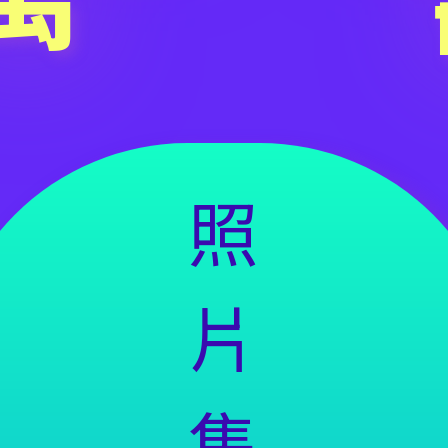
照
片
集