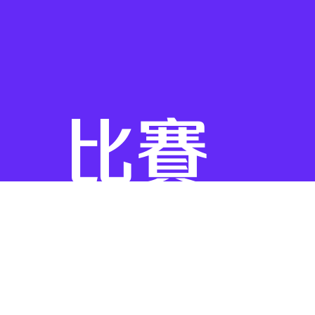
賽
決
比賽
賽
簡介
結